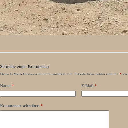
Schreibe einen Kommentar
Deine E-Mail-Adresse wird nicht veröffentlicht.
Erforderliche Felder sind mit
*
mar
Name
*
E-Mail
*
Kommentar schreiben
*