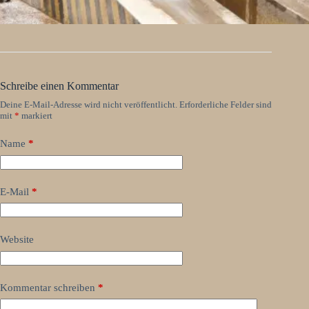
Schreibe einen Kommentar
Deine E-Mail-Adresse wird nicht veröffentlicht.
Erforderliche Felder sind
mit
*
markiert
Name
*
E-Mail
*
Website
Kommentar schreiben
*