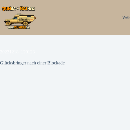
Zum
Inhalt
springen
Wel
20221218_120123
Glücksbringer nach einer Blockade