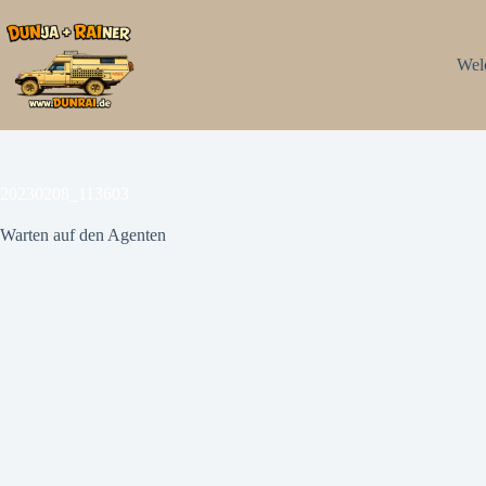
Zum
Inhalt
springen
Wel
20230208_113603
Warten auf den Agenten