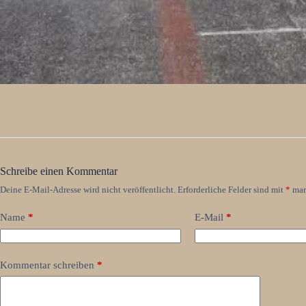
Schreibe einen Kommentar
Deine E-Mail-Adresse wird nicht veröffentlicht.
Erforderliche Felder sind mit
*
mar
Name
*
E-Mail
*
Kommentar schreiben
*