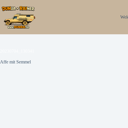
Zum
Inhalt
springen
Wel
20230704_130341
Affe mit Semmel