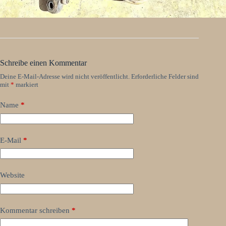
Schreibe einen Kommentar
Deine E-Mail-Adresse wird nicht veröffentlicht.
Erforderliche Felder sind
mit
*
markiert
Name
*
E-Mail
*
Website
Kommentar schreiben
*