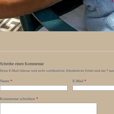
Schreibe einen Kommentar
Deine E-Mail-Adresse wird nicht veröffentlicht.
Erforderliche Felder sind mit
*
mar
Name
*
E-Mail
*
Kommentar schreiben
*