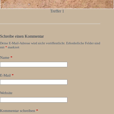
Treffer 1
Schreibe einen Kommentar
Deine E-Mail-Adresse wird nicht veröffentlicht.
Erforderliche Felder sind
mit
*
markiert
Name
*
E-Mail
*
Website
Kommentar schreiben
*