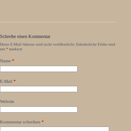
Schreibe einen Kommentar
Deine E-Mail-Adresse wird nicht veröffentlicht.
Erforderliche Felder sind
mit
*
markiert
Name
*
E-Mail
*
Website
Kommentar schreiben
*