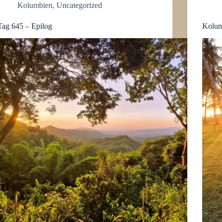
Kolumbien
,
Uncategorized
Tag 645 – Epilog
Kolumb