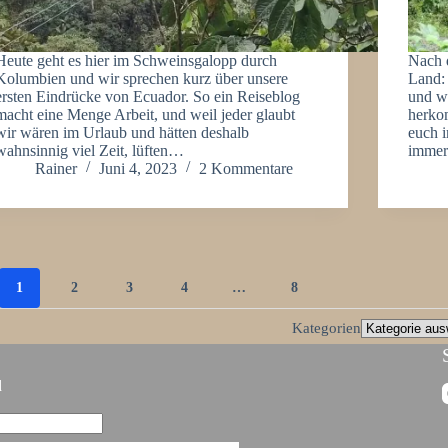
Heute geht es hier im Schweinsgalopp durch
Nach d
Kolumbien und wir sprechen kurz über unsere
Land:
ersten Eindrücke von Ecuador. So ein Reiseblog
und w
macht eine Menge Arbeit, und weil jeder glaubt
herko
wir wären im Urlaub und hätten deshalb
euch i
wahnsinnig viel Zeit, lüften…
imme
Rainer
Juni 4, 2023
2 Kommentare
1
2
3
4
…
8
Kategorien
d