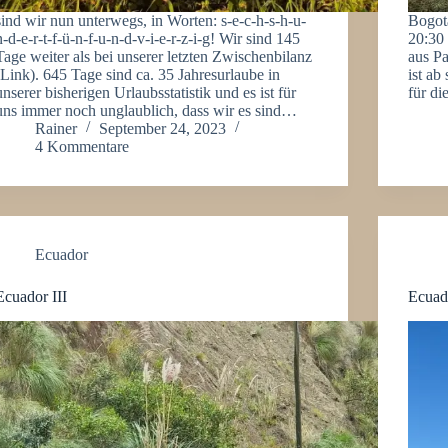
sind wir nun unterwegs, in Worten: s-e-c-h-s-h-u-
Bogota
n-d-e-r-t-f-ü-n-f-u-n-d-v-i-e-r-z-i-g! Wir sind 145
20:30 
Tage weiter als bei unserer letzten Zwischenbilanz
aus Pa
(Link). 645 Tage sind ca. 35 Jahresurlaube in
ist ab
unserer bisherigen Urlaubsstatistik und es ist für
für d
uns immer noch unglaublich, dass wir es sind…
Rainer
September 24, 2023
4 Kommentare
Ecuador
Ecuador III
Ecuad