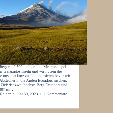
liegt ca. 2.500 m über dem Meeresspiegel
er Galapagos Inseln und wir nutzen die
 uns dort kurz zu akklimatisieren bevor wir
 Abstecher in die Anden Ecuadors machen.
 Ziel: der zweithöchste Berg Ecuadors und
.897 m…
Rainer
Juni 30, 2023
2 Kommentare