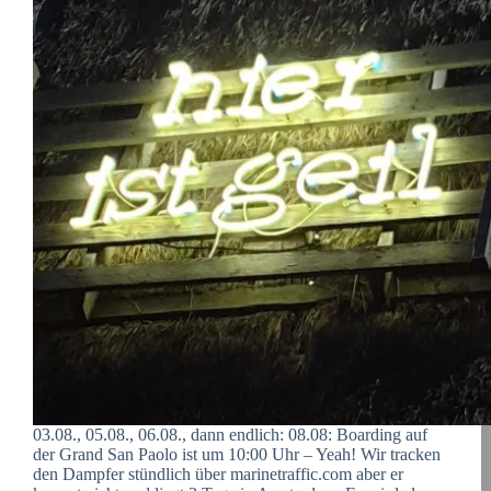
03.08., 05.08., 06.08., dann endlich: 08.08: Boarding auf
der Grand San Paolo ist um 10:00 Uhr – Yeah! Wir tracken
den Dampfer stündlich über marinetraffic.com aber er