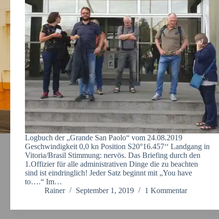
Logbuch der „Grande San Paolo“ vom 24.08.2019
Geschwindigkeit 0,0 kn Position S20°16.457‘‘ Landgang in
Vitoria/Brasil Stimmung: nervös. Das Briefing durch den
1.Offizier für alle administrativen Dinge die zu beachten
sind ist eindringlich! Jeder Satz beginnt mit „You have
to….“ Im…
Rainer
September 1, 2019
1 Kommentar