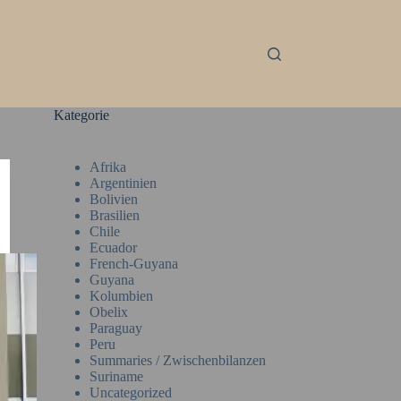
Kategorie
Afrika
Argentinien
Bolivien
Brasilien
Chile
Ecuador
French-Guyana
Guyana
Kolumbien
Obelix
Paraguay
Peru
Summaries / Zwischenbilanzen
Suriname
Uncategorized